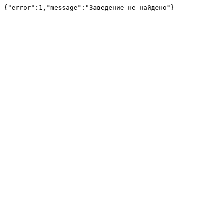
{"error":1,"message":"Заведение не найдено"}