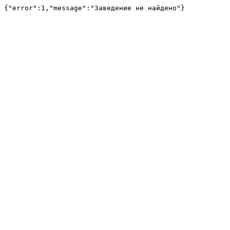
{"error":1,"message":"Заведение не найдено"}