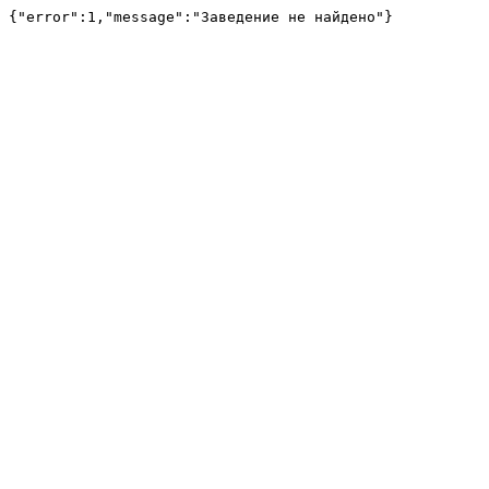
{"error":1,"message":"Заведение не найдено"}