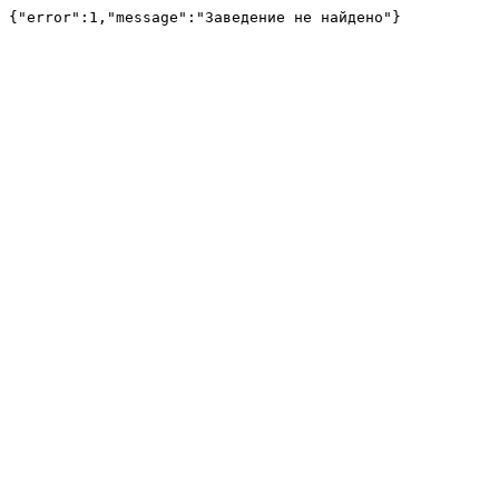
{"error":1,"message":"Заведение не найдено"}