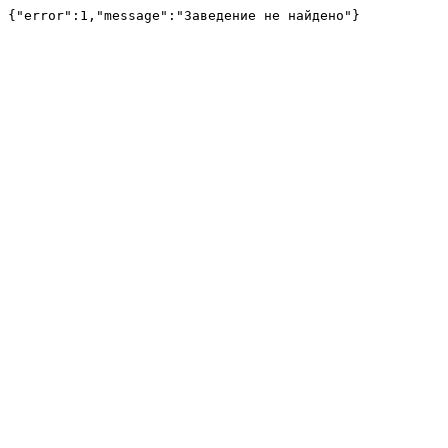
{"error":1,"message":"Заведение не найдено"}