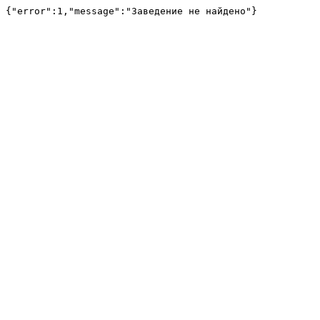
{"error":1,"message":"Заведение не найдено"}