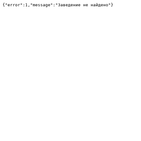
{"error":1,"message":"Заведение не найдено"}