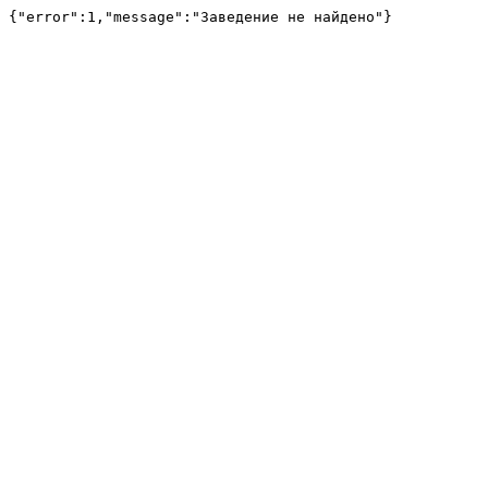
{"error":1,"message":"Заведение не найдено"}