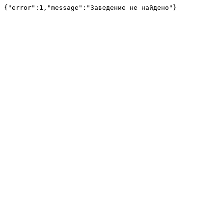
{"error":1,"message":"Заведение не найдено"}