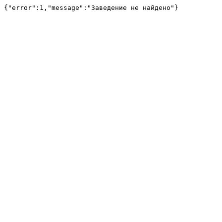
{"error":1,"message":"Заведение не найдено"}