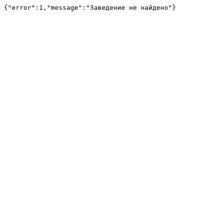
{"error":1,"message":"Заведение не найдено"}